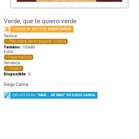
Verde, que te quiero verde
CONOCE AL ARTISTA:
DIEGO CANCA
Tecnica:
Óleo sobre lienzo pegado a tabla
Tamano:
100x80
Estilo:
Hiperrealista
Tematica:
Objetos
Disponible:
Sí
Diego Canca
EXPUESTA EN:
"MAR... MI MAR" DE DIEGO CANCA