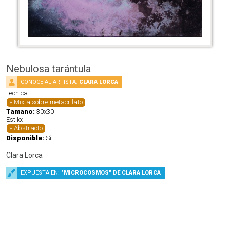
Nebulosa tarántula
CONOCE AL ARTISTA:
CLARA LORCA
Tecnica:
Mixta sobre metacrilato
Tamano:
30x30
Estilo:
Abstracto
Disponible:
Sí
Clara Lorca
EXPUESTA EN:
"MICROCOSMOS" DE CLARA LORCA