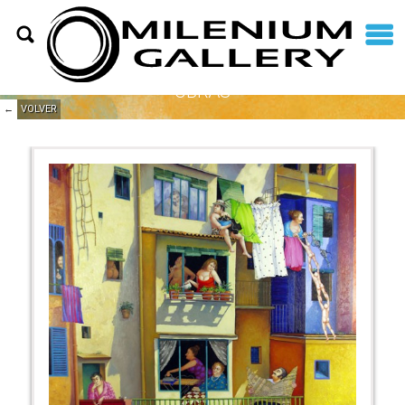
OBRAS
←
VOLVER