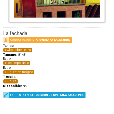
La fachada
CONOCE AL ARTISTA:
SVETLANA KALACHNIK
Tecnica:
Oleo sobre lienzo
Tamano:
81x81
Estilo:
contemporáneo
Estilo:
Figurativo mágico
Tematica:
Figura
Disponible:
No
EXPUESTA EN:
EXPOSICIÓN DE SVETLANA KALACHNIK