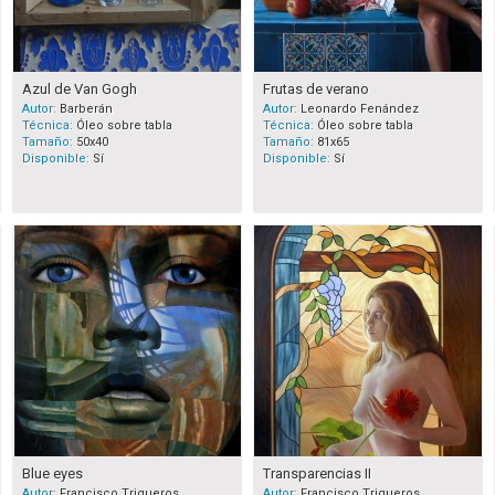
Azul de Van Gogh
Frutas de verano
Autor:
Barberán
Autor:
Leonardo Fenández
Técnica:
Óleo sobre tabla
Técnica:
Óleo sobre tabla
Tamaño:
50x40
Tamaño:
81x65
Disponible:
Sí
Disponible:
Sí
Blue eyes
Transparencias II
Autor:
Francisco Trigueros
Autor:
Francisco Trigueros