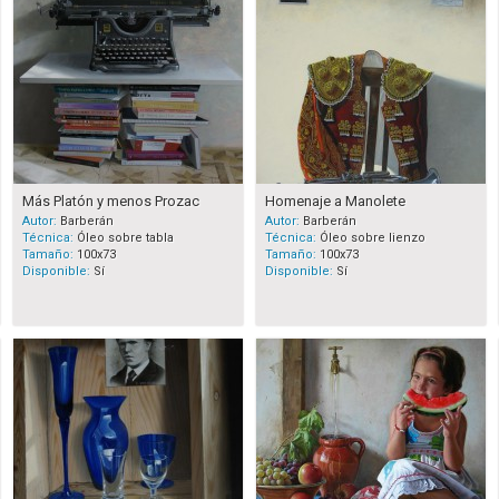
Más Platón y menos Prozac
Homenaje a Manolete
Autor:
Barberán
Autor:
Barberán
Técnica:
Óleo sobre tabla
Técnica:
Óleo sobre lienzo
Tamaño:
100x73
Tamaño:
100x73
Disponible:
Sí
Disponible:
Sí