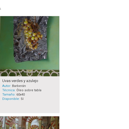
A
Uvas verdes y azulejo
Autor:
Barberán
Técnica:
Óleo sobre tabla
Tamaño:
60x40
Disponible:
Sí