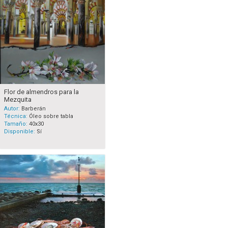
Flor de almendros para la
Mezquita
Autor:
Barberán
Técnica:
Óleo sobre tabla
Tamaño:
40x30
Disponible:
Sí