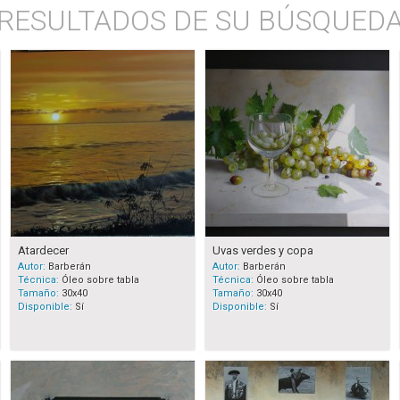
RESULTADOS DE SU BÚSQUED
Atardecer
Uvas verdes y copa
Autor:
Barberán
Autor:
Barberán
Técnica:
Óleo sobre tabla
Técnica:
Óleo sobre tabla
Tamaño:
30x40
Tamaño:
30x40
Disponible:
Sí
Disponible:
Sí