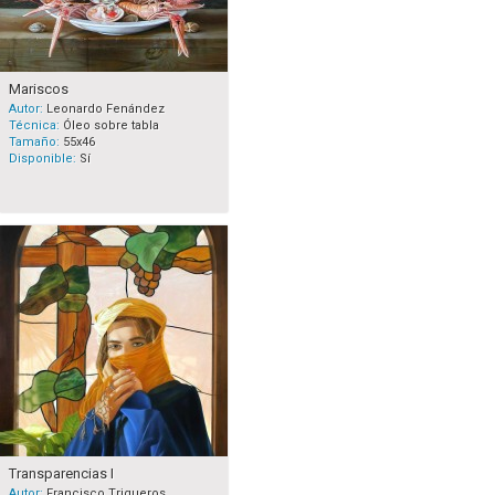
Mariscos
Autor:
Leonardo Fenández
Técnica:
Óleo sobre tabla
Tamaño:
55x46
Disponible:
Sí
Transparencias I
Autor:
Francisco Trigueros