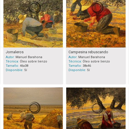
Jornaleros
Campesina rebuscando
Autor:
Manuel Barahona
Autor:
Manuel Barahona
Técnica:
Óleo sobre lienzo
Técnica:
Óleo sobre lienzo
Tamaño:
46x38
Tamaño:
38x46
Disponible:
Sí
Disponible:
Sí