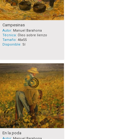
Campesinas
Autor:
Manuel Barahona
Técnica:
Óleo sobre lienzo
Tamaño:
46x55
Disponible:
Sí
En la poda
Autor:
Manuel Barahona