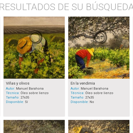
RESULTADOS DE SU BÚSQUED
Viñas y olivos
En la vendimia
Autor:
Manuel Barahona
Autor:
Manuel Barahona
Técnica:
Óleo sobre lienzo
Técnica:
Óleo sobre lienzo
Tamaño:
27x35
Tamaño:
27x35
Disponible:
Sí
Disponible:
No