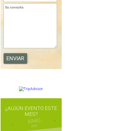
OPINA EN TRIPADVISOR
¿ALGÚN EVENTO ESTE
MES?