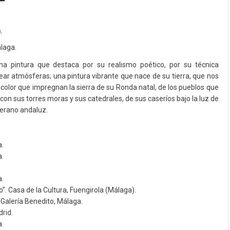
A
laga.
a pintura que destaca por su realismo poético, por su técnica
ar atmósferas; una pintura vibrante que nace de su tierra, que nos
l color que impregnan la sierra de su Ronda natal, de los pueblos que
 con sus torres moras y sus catedrales, de sus caseríos bajo la luz de
 verano andaluz.
a.
a.
a.
”. Casa de la Cultura, Fuengirola (Málaga).
 Galería Benedito, Málaga.
rid.
a.