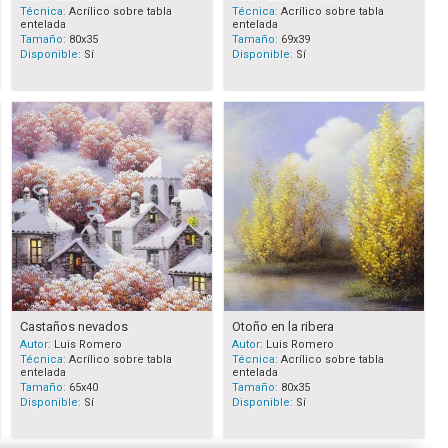
Técnica:
Acrílico sobre tabla
Técnica:
Acrílico sobre tabla
entelada
entelada
Tamaño:
80x35
Tamaño:
69x39
Disponible:
Sí
Disponible:
Sí
Castaños nevados
Otoño en la ribera
Autor:
Luis Romero
Autor:
Luis Romero
Técnica:
Acrílico sobre tabla
Técnica:
Acrílico sobre tabla
entelada
entelada
Tamaño:
65x40
Tamaño:
80x35
Disponible:
Sí
Disponible:
Sí