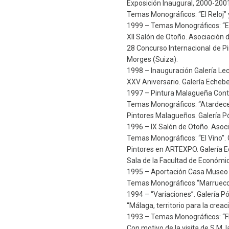
Exposición Inaugural, 2000-2001
Temas Monográficos: “El Reloj”
1999 – Temas Monográficos: “El C
XII Salón de Otoño. Asociación 
28 Concurso Internacional de Pi
Morges (Suiza).
1998 – Inauguración Galería Lec
XXV Aniversario. Galería Echebe
1997 – Pintura Malagueña Cont
Temas Monográficos: “Atardecer
Pintores Malagueños. Galería Pó
1996 – IX Salón de Otoño. Asoc
Temas Monográficos: “El Vino”. 
Pintores en ARTEXPO. Galería E
Sala de la Facultad de Económi
1995 – Aportación Casa Museo 
Temas Monográficos “Marruecos”
1994 – “Variaciones”. Galería Pó
“Málaga, territorio para la creac
1993 – Temas Monográficos: “Flo
Con motivo de la visita de S.M. 