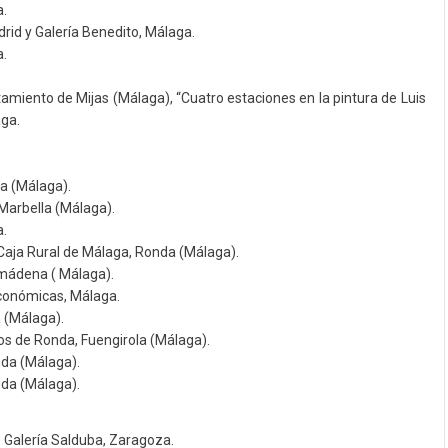
a.
drid y Galería Benedito, Málaga.
a.
miento de Mijas (Málaga), “Cuatro estaciones en la pintura de Luis
aga.
a (Málaga).
Marbella (Málaga).
a.
Caja Rural de Málaga, Ronda (Málaga).
almádena ( Málaga).
Económicas, Málaga.
 (Málaga).
os de Ronda, Fuengirola (Málaga).
nda (Málaga).
nda (Málaga).
 Galería Salduba, Zaragoza.