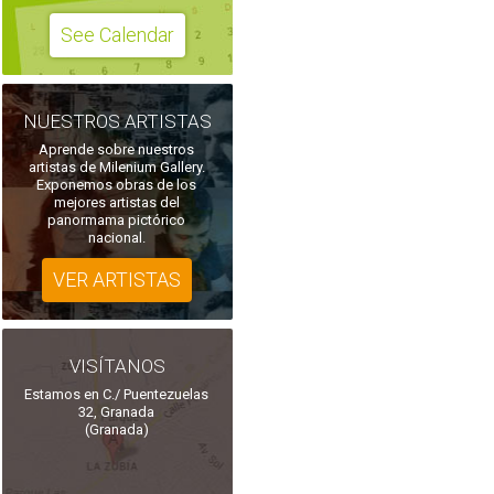
See Calendar
NUESTROS ARTISTAS
Aprende sobre nuestros
artistas de Milenium Gallery.
Exponemos obras de los
mejores artistas del
panormama pictórico
nacional.
VER ARTISTAS
VISÍTANOS
Estamos en C./ Puentezuelas
32, Granada
(Granada)