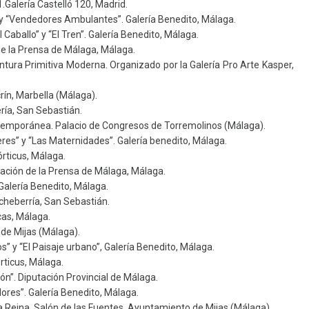
.Galería Castelló 120, Madrid.
 y “Vendedores Ambulantes”. Galería Benedito, Málaga.
aballo” y “El Tren”. Galería Benedito, Málaga.
de la Prensa de Málaga, Málaga.
ntura Primitiva Moderna. Organizado por la Galería Pro Arte Kasper,
rín, Marbella (Málaga).
ría, San Sebastián.
emporánea. Palacio de Congresos de Torremolinos (Málaga).
es” y “Las Maternidades”. Galería benedito, Málaga.
rticus, Málaga.
iación de la Prensa de Málaga, Málaga.
Galería Benedito, Málaga.
cheberría, San Sebastián.
cas, Málaga.
de Mijas (Málaga).
 y “El Paisaje urbano”, Galería Benedito, Málaga.
rticus, Málaga.
ión”. Diputación Provincial de Málaga.
res”. Galería Benedito, Málaga.
la Reina. Salón de las Fuentes, Ayuntamiento de Mijas (Málaga).