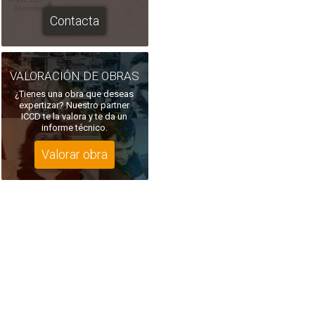
Contacta
VALORACIÓN DE OBRAS
¿Tienes una obra que deseas
expertizar? Nuestro partner
ICCD te la valora y te da un
informe técnico.
Valorar obra